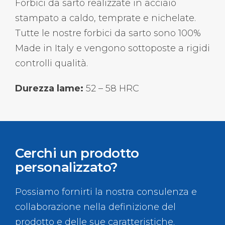
Forbici da sarto realizzate in acciaio
stampato a caldo, temprate e nichelate.
Tutte le nostre forbici da sarto sono 100%
Made in Italy e vengono sottoposte a rigidi
controlli qualità.
Durezza lame:
52 – 58 HRC
Cerchi un prodotto
personalizzato?
Possiamo fornirti la nostra consulenza e
collaborazione nella definizione del
prodotto e delle sue caratteristiche.