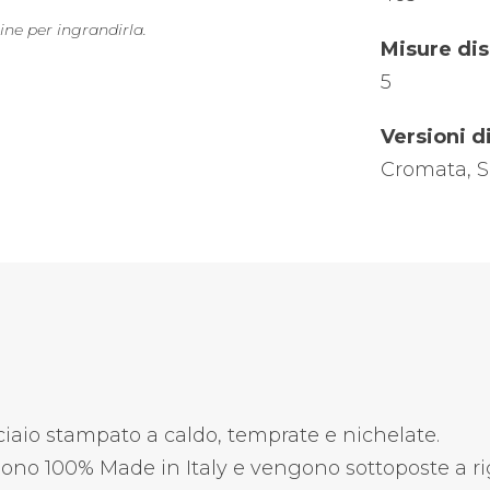
ine per ingrandirla.
Misure dis
5
Versioni di
Cromata, Sa
acciaio stampato a caldo, temprate e nichelate.
a sono 100% Made in Italy e vengono sottoposte a rig