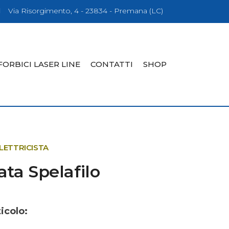
Via Risorgimento, 4 - 23834 - Premana (LC)
FORBICI LASER LINE
CONTATTI
SHOP
ELETTRICISTA
ata Spelafilo
icolo: