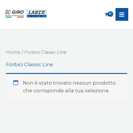
Vai
al
contenuto
Home
/ Forbici Classic Line
Forbici Classic Line
Non è stato trovato nessun prodotto
che corrisponde alla tua selezione.