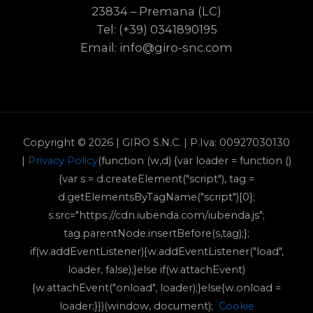
23834 – Premana (LC)
Tel: (+39) 0341890195
Email: info@giro-snc.com
Copyright © 2026 | GIRO S.N.C. | P.Iva: 00927030130
|
Privacy Policy
(function (w,d) {var loader = function ()
{var s = d.createElement("script"), tag =
d.getElementsByTagName("script")[0];
s.src="https://cdn.iubenda.com/iubenda.js";
tag.parentNode.insertBefore(s,tag);};
if(w.addEventListener){w.addEventListener("load",
loader, false);}else if(w.attachEvent)
{w.attachEvent("onload", loader);}else{w.onload =
loader;}})(window, document);
Cookie