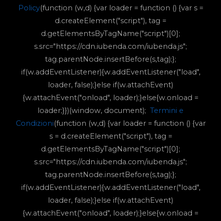
Policy
(function (w,d) {var loader = function () {var s =
d.createElement("script"), tag =
d.getElementsByTagName("script")[0];
s.src="https://cdn.iubenda.com/iubenda.js";
tag.parentNode.insertBefore(s,tag);};
if(w.addEventListener){w.addEventListener("load",
loader, false);}else if(w.attachEvent)
{w.attachEvent("onload", loader);}else{w.onload =
loader;}})(window, document);
Termini e
Condizioni
(function (w,d) {var loader = function () {var
s = d.createElement("script"), tag =
d.getElementsByTagName("script")[0];
s.src="https://cdn.iubenda.com/iubenda.js";
tag.parentNode.insertBefore(s,tag);};
if(w.addEventListener){w.addEventListener("load",
loader, false);}else if(w.attachEvent)
{w.attachEvent("onload", loader);}else{w.onload =